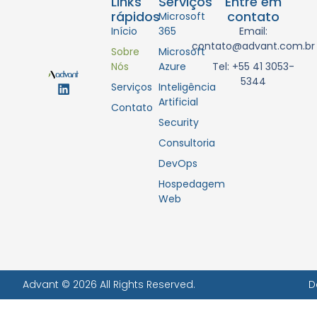
Links
Serviços
Entre em
rápidos
contato
Microsoft
Início
365
Email:
contato@advant.com.br
Sobre
Microsoft
Nós
Azure
Tel: +55 41 3053-
5344
Serviços
Inteligência
Artificial
Contato
Security
Consultoria
DevOps
Hospedagem
Web
Advant © 2026 All Rights Reserved.
D